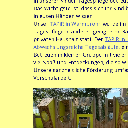
In unserer Kinder-Tagespflege betreue
Das Wichtigste ist, dass sich Ihr Kind 
in guten Händen wissen.
Unser
TAPiR in Warmbronn
wurde im S
Tagespflege in anderen geeigneten Rä
privaten Haushalt statt. Der
TAPiR in
Abwechslungsreiche Tagesabläufe
, e
Betreuen in kleinen Gruppe mit vielen
viel Spaß und Entdeckungen, die so wic
Unsere ganzheitliche Förderung umfas
Vorschularbeit.