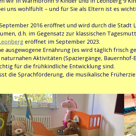
n wir in Warmbronn 9 Kinder und in Leonberg 9 Kinde
bei uns wohlfühlt – und für Sie als Eltern ist es wic
eptember 2016 eröffnet und wird durch die Stadt 
umen, d.h. im Gegensatz zur klassischen Tagesmutte
 Leonberg
eröffnet im September 2023.
ine ausgewogene Ernährung (es wird täglich frisch 
 naturnahen Aktivitäten (Spaziergänge, Bauernhof-Be
htig für die frühkindliche Entwicklung sind.
st die Sprachförderung, die musikalische Früherzi